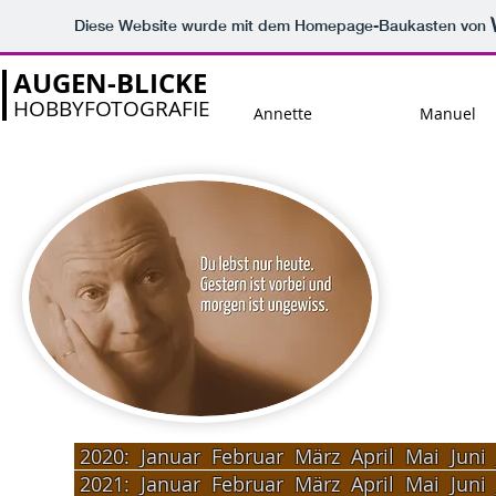
Diese Website wurde mit dem Homepage-Baukasten von
AUGEN-BLICKE
HOBBYFOTOGRAFIE
Annette
Manuel
2020:
Januar
Februar
März
April
Mai
Juni
2021:
Januar
Februar
März
April
Mai
Juni